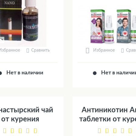
Сравнить
Срав
Избранное
Избранное
Нет в наличии
Нет в наличи
астырский чай
Антиникотин А
от курения
таблетки от кур