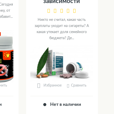
зависимости
 Сегодня
ку, от
бавит...
Никто не считал, какая часть
зарплаты уходит на сигареты? А
какая утекает доля семейного
бюджета? Де...
нить
Сравнить
Избранное
и
Нет в наличии