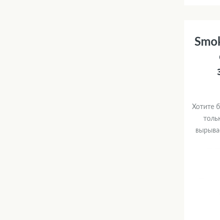
Smok
Хотите б
толь
вырыва