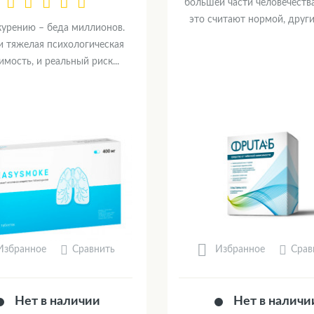
большей части человечеств
это считают нормой, другие
 курению – беда миллионов.
и тяжелая психологическая
имость, и реальный риск...
Сравнить
Срав
Избранное
Избранное
Нет в наличии
Нет в наличи