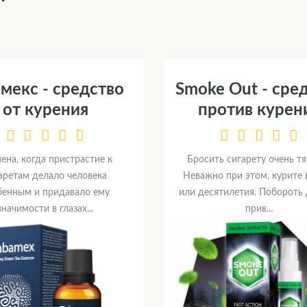
мекс - средство
Smoke Out - сре
от курения
против курен
ена, когда пристрастие к
Бросить сигарету очень т
аретам делало человека
Неважно при этом, курите 
бенным и придавало ему
или десятилетия. Побороть
значимости в глазах...
прив...