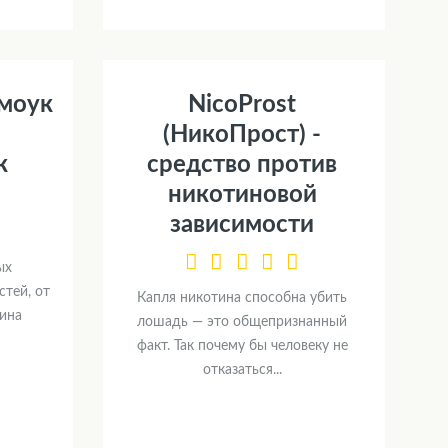
Смоук
NicoProst
(НикоПрост) -
к
средство против
никотиновой
зависимости
ых
тей, от
Капля никотина способна убить
ина
лошадь — это общепризнанный
факт. Так почему бы человеку не
отказаться...