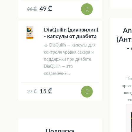
49 ₾
88 ₾
DiaQuilin (диаквилин)
An
- капсулы от диабета
(Ант
🩸 DiaQuilin — капсулы для
-
контроля уровня сахара и
поддержки при диабете
DiaQuilin — это
современны...
По
орга
15 ₾
27 ₾
каж
сп
Подписка