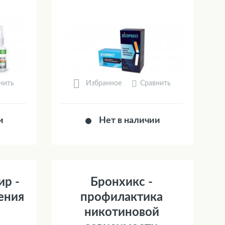
нить
Сравнить
Избранное
и
Нет в наличии
ир -
Бронхикс -
ения
профилактика
никотиновой