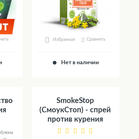
нить
Сравнить
Избранное
и
Нет в наличии
ство
SmokeStop
ия
(СмоукСтоп) - спрей
против курения
облема