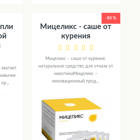
80 %
апли
Мицеликс - саше от
ой
курения
и
Мицеликс – саше от курения:
натуральное средство для отказа от
 хватает
никотинаМицеликс –
привычке
инновационный прод...
пр...