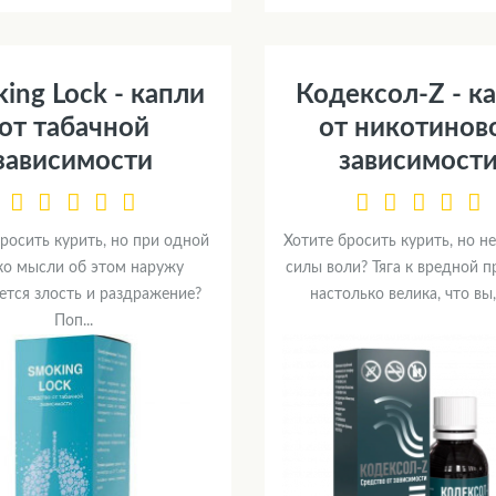
ing Lock - капли
Кодексол-Z - к
от табачной
от никотинов
зависимости
зависимост
росить курить, но при одной
Хотите бросить курить, но не
ко мысли об этом наружу
силы воли? Тяга к вредной 
ется злость и раздражение?
настолько велика, что вы, 
Поп...