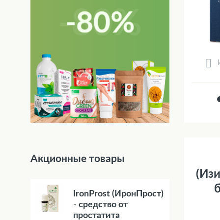
Акционные товары
(Изи
б
IronProst (ИронПрост)
- средство от
простатита