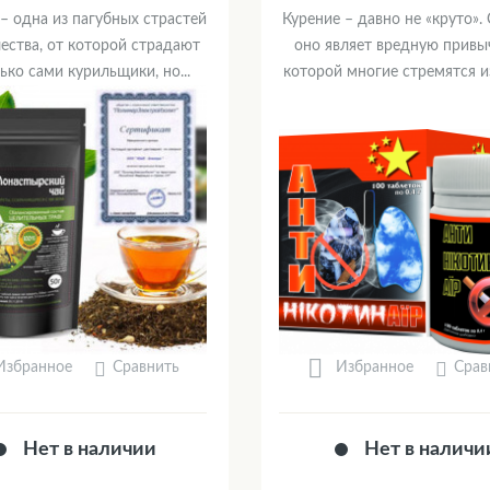
– одна из пагубных страстей
Курение – давно не «круто».
ества, от которой страдают
оно являет вредную привыч
ько сами курильщики, но...
которой многие стремятся из
Сравнить
Срав
Избранное
Избранное
Нет в наличии
Нет в наличи