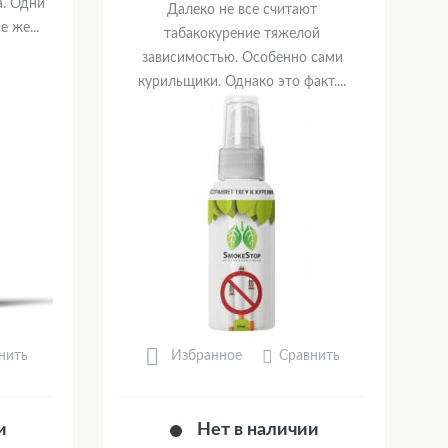
а. Одни
Далеко не все считают
 же...
табакокурение тяжелой
зависимостью. Особенно сами
курильщики. Однако это факт....
нить
Сравнить
Избранное
и
Нет в наличии