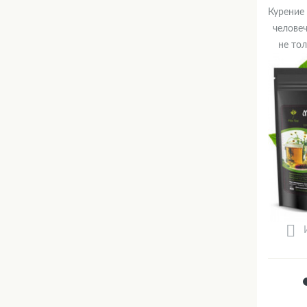
Курение 
человеч
не тол