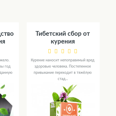
дство
Тибетский сбор от
ия
курения
яжело.
Курение наносит непоправимый вред
вы год
здоровью человека. Постепенное
 данную
привыкание переходит в тяжёлую
стад...