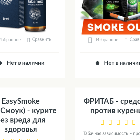
Сравнить
Срав
Избранное
Избранное
Нет в наличии
Нет в наличи
EasySmoke
ФРИТАБ - сред
Смоук) - курите
против курен
ез вреда для
здоровья
Табачная зависимость – пр