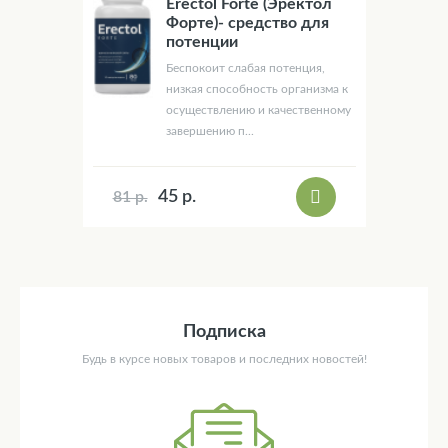
Erectol Forte (Эректол
Форте)- средство для
потенции
Беспокоит слабая потенция,
низкая способность организма к
осуществлению и качественному
завершению п...
45 р.
81 р.
Подписка
Будь в курсе новых товаров и последних новостей!