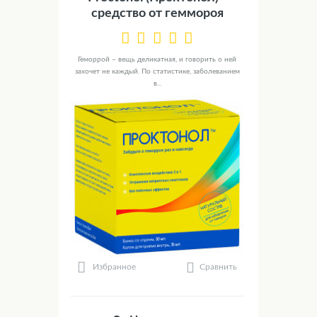
средство от геммороя
Геморрой – вещь деликатная, и говорить о ней
захочет не каждый. По статистике, заболеванием
в...
Сравнить
Избранное