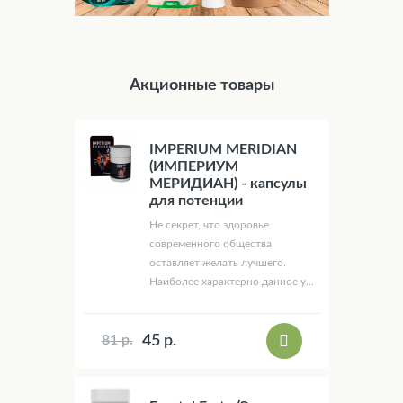
Акционные товары
IMPERIUM MERIDIAN
(ИМПЕРИУМ
МЕРИДИАН) - капсулы
для потенции
Не секрет, что здоровье
современного общества
оставляет желать лучшего.
Наиболее характерно данное у...
45 р.
81 р.