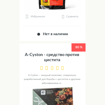
Сравнить
Избранное
Нет в наличии
80 %
A-Cyston - средство против
цистита
A-Cyston – мощный комплекс, специально
разработанный для борьбы с циститом и другими
заболеваниями м...