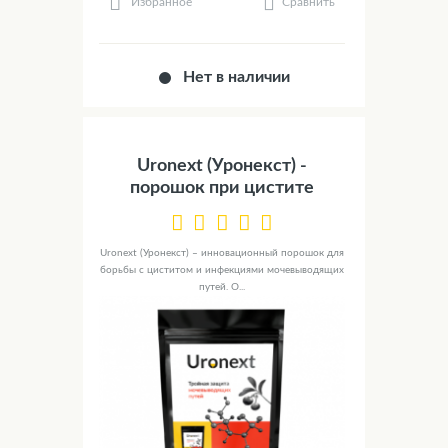
Сравнить
Избранное
Нет в наличии
Uronext (Уронекст) -
порошок при цистите
Uronext (Уронекст) – инновационный порошок для
борьбы с циститом и инфекциями мочевыводящих
путей. О...