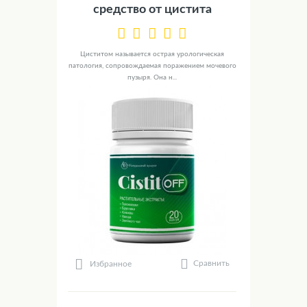
средство от цистита
Циститом называется острая урологическая
патология, сопровождаемая поражением мочевого
пузыря. Она н...
Сравнить
Избранное