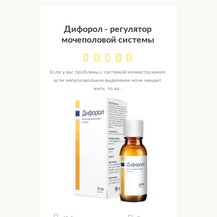
Дифорол - регулятор
мочеполовой системы
Если у вас проблемы с системой мочеиспускания,
если непроизвольное выделение мочи мешает
жить, то ва...