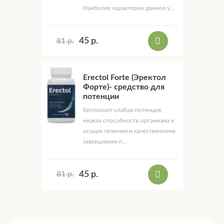
Наиболее характерно данное у...
45 р.
81 р.
Erectol Forte (Эректол
Форте)- средство для
потенции
Беспокоит слабая потенция,
низкая способность организма к
осуществлению и качественному
завершению п...
45 р.
81 р.