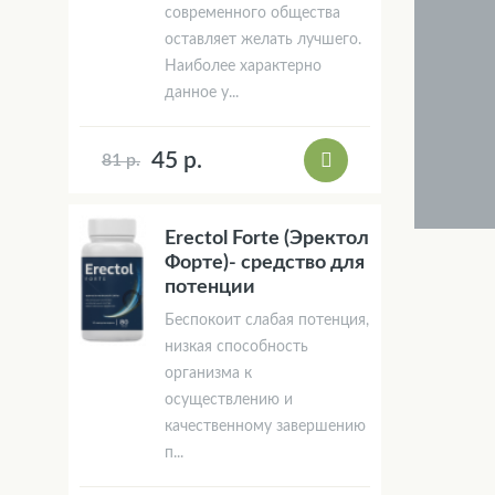
современного общества
оставляет желать лучшего.
Наиболее характерно
данное у...
45 р.
81 р.
Erectol Forte (Эректол
Форте)- средство для
потенции
Беспокоит слабая потенция,
низкая способность
организма к
осуществлению и
качественному завершению
п...