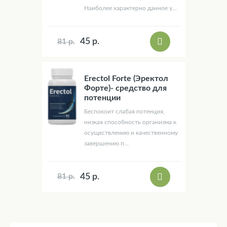
Наиболее характерно данное у...
45 р.
81 р.
Erectol Forte (Эректол
Форте)- средство для
потенции
Беспокоит слабая потенция,
низкая способность организма к
осуществлению и качественному
завершению п...
45 р.
81 р.