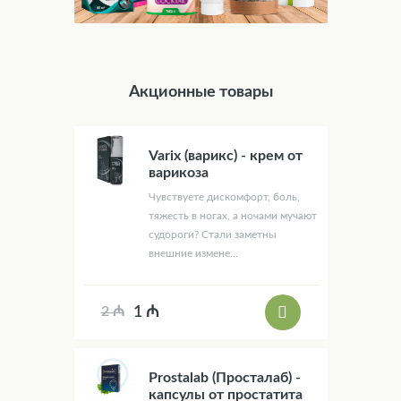
Акционные товары
Varix (варикс) - крем от
варикоза
Чувствуете дискомфорт, боль,
тяжесть в ногах, а ночами мучают
судороги? Стали заметны
внешние измене...
1 ₼
2 ₼
Prostalab (Просталаб) -
капсулы от простатита