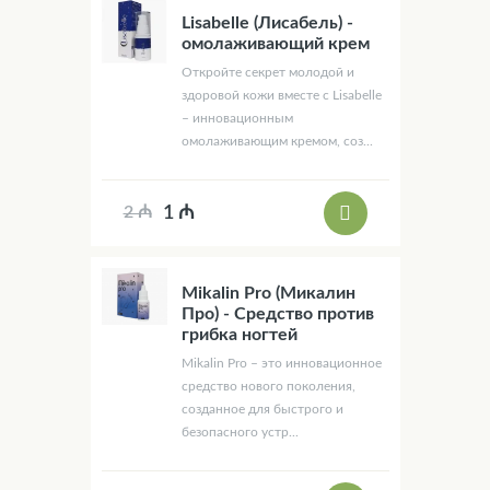
Lisabelle (Лисабель) -
омолаживающий крем
Откройте секрет молодой и
здоровой кожи вместе с Lisabelle
– инновационным
омолаживающим кремом, соз...
1 ₼
2 ₼
Mikalin Pro (Микалин
Про) - Средство против
грибка ногтей
Mikalin Pro – это инновационное
средство нового поколения,
созданное для быстрого и
безопасного устр...