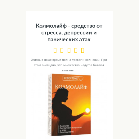
Колмолайф - средство от
стресса, депрессии и
панических атак
Жизнь в наше время полна тревог и волнений. При
этом очевидно, что множество недугов бывают
вызваны...