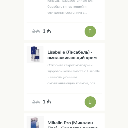
капсулы, разработанные для
борьбы с гипертонией и
улучшения состояния с...
1 ₼
2 ₼
Lisabelle (Лисабель) -
омолаживающий крем
Откройте секрет молодой и
здоровой кожи вместе с Lisabelle
– инновационным
омолаживающим кремом, соз...
1 ₼
2 ₼
Mikalin Pro (Микалин