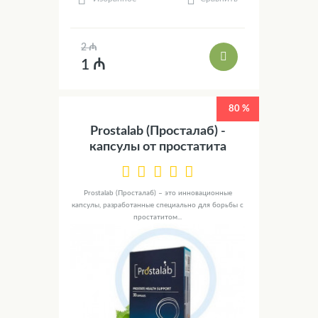
2 ₼
1 ₼
80 %
Prostalab (Просталаб) -
капсулы от простатита
Prostalab (Просталаб) – это инновационные
капсулы, разработанные специально для борьбы с
простатитом...