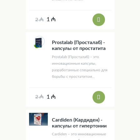
1 ₼
2 ₼
Prostalab (Просталаб) -
капсулы от простатита
Prostalab (Просталаб) – это
инновационные капсулы,
разработанные специально для
борьбы с простатитом...
1 ₼
2 ₼
Cardiden (Кардиден) -
капсулы от гипертонии
Cardiden – это инновационные