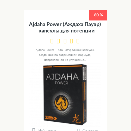
80 %
Ajdaha Power (Аждаха Пауэр)
- капсулы для потенции
Ajdaha Power — это натуральные капсулы,
созданные по современной формуле,
направленной на улучшение...
Сравнить
Избранное