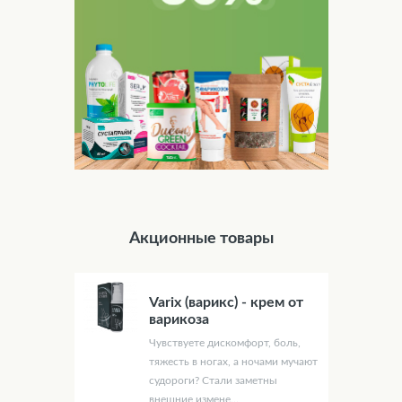
Акционные товары
Varix (варикс) - крем от
варикоза
Чувствуете дискомфорт, боль,
тяжесть в ногах, а ночами мучают
судороги? Стали заметны
внешние измене...