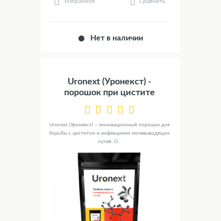
Сравнить
Избранное
Нет в наличии
Uronext (Уронекст) -
порошок при цистите
Uronext (Уронекст) – инновационный порошок для
борьбы с циститом и инфекциями мочевыводящих
путей. О...