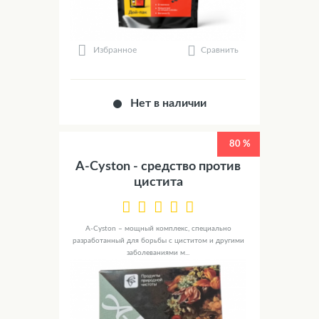
Сравнить
Избранное
Нет в наличии
80 %
A-Cyston - средство против
цистита
A-Cyston – мощный комплекс, специально
разработанный для борьбы с циститом и другими
заболеваниями м...