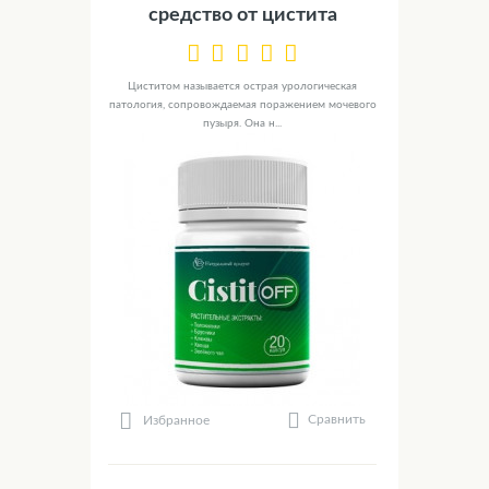
средство от цистита
Циститом называется острая урологическая
патология, сопровождаемая поражением мочевого
пузыря. Она н...
Сравнить
Избранное