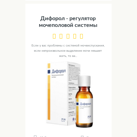
Дифорол - регулятор
мочеполовой системы
Если у вас проблемы с системой мочеиспускания,
если непроизвольное выделение мочи мешает
жить, то ва...