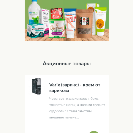
Акционные товары
Varix (варикс) - крем от
варикоза
Чувствуете дискомфорт, боль,
тяжесть в ногах, а ночами мучают
судороги? Стали заметны
внешние измене...