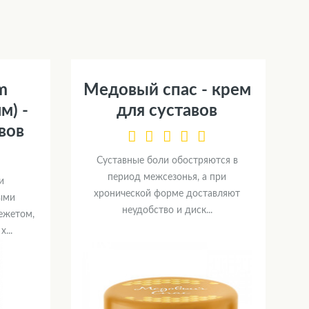
m
Медовый спас - крем
м) -
для суставов
вов
Суставные боли обостряются в
период межсезонья, а при
и
хронической форме доставляют
ыми
неудобство и диск...
ежетом,
...