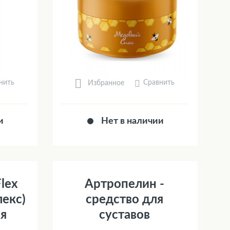
нить
Сравнить
Избранное
и
Нет в наличии
lex
Артропелин -
екс)
средство для
ля
суставов