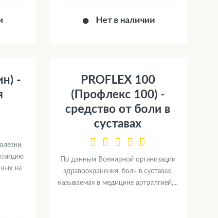
и
Нет в наличии
н) -
PROFLEX 100
я
(Профлекс 100) -
средство от боли в
суставах
болезни
позицию
По данным Всемирной организации
нных на
здравоохранения, боль в суставах,
называемая в медицине артралгией,...