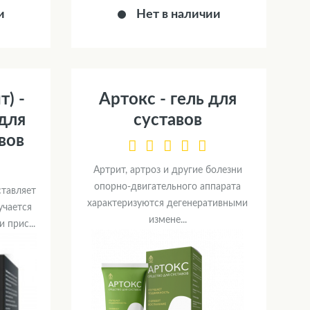
и
Нет в наличии
т) -
Артокс - гель для
для
суставов
вов
Артрит, артроз и другие болезни
опорно-двигательного аппарата
ставляет
характеризуются дегенеративными
учается
измене...
 прис...