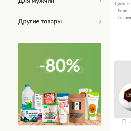
Для мужчин
Дискомф
боли в
это чу
Другие товары