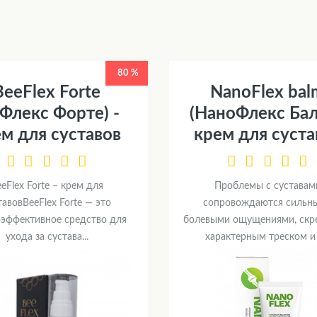
80 %
BeeFlex Forte
NanoFlex bal
Флекс Форте) -
(НаноФлекс Бал
м для суставов
крем для суста
eFlex Forte – крем для
Проблемы с суставам
тавовBeeFlex Forte — это
сопровождаются сильн
эффективное средство для
болевыми ощущениями, скр
ухода за сустава...
характерным треском и х