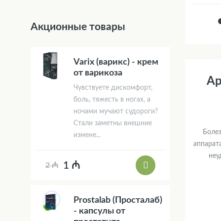
Акционные товары
Varix (варикс) - крем
от варикоза
Ар
Чувствуете дискомфорт,
боль, тяжесть в ногах, а
ночами мучают судороги?
Стали заметны внешние
Болез
измене...
аппарат
неу
1 ₼
2 ₼
Prostalab (Просталаб)
- капсулы от