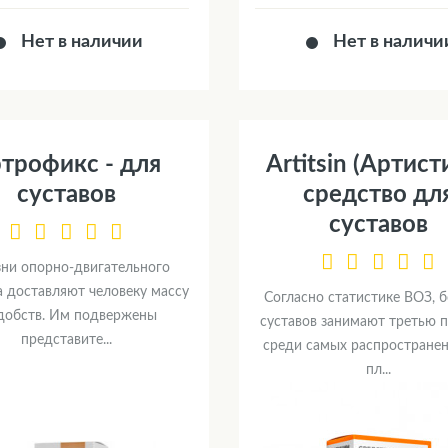
Нет в наличии
Нет в наличи
трофикс - для
Artitsin (Артисти
суставов
средство дл
суставов
ни опорно-двигательного
а доставляют человеку массу
Согласно статистике ВОЗ, 
добств. Им подвержены
суставов занимают третью 
представите...
среди самых распростране
пл...