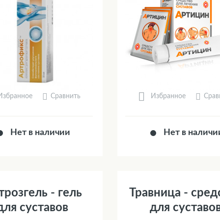
Сравнить
Срав
Избранное
Избранное
Нет в наличии
Нет в наличи
трозгель - гель
Травница - сред
для суставов
для суставо