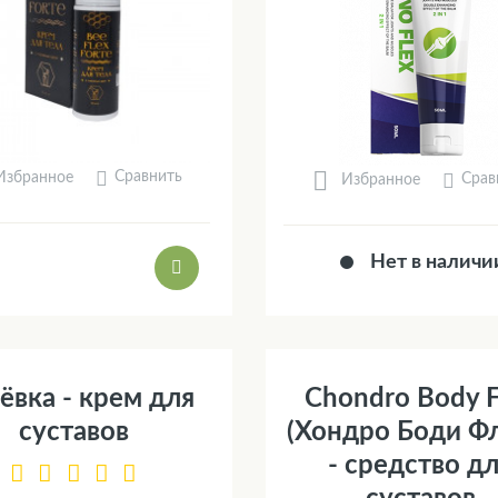
Сравнить
Избранное
Срав
Избранное
Нет в наличи
ёвка - крем для
Chondro Body F
суставов
(Хондро Боди Фл
- средство д