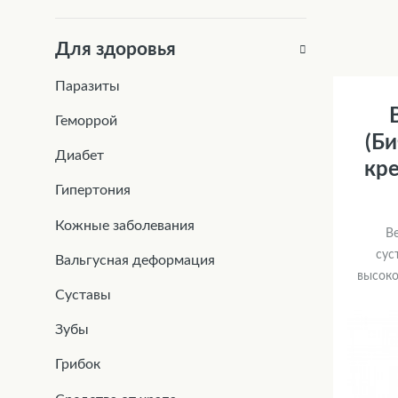
Для здоровья
Паразиты
Геморрой
(Би
Диабет
кре
Гипертония
Кожные заболевания
Be
сус
Вальгусная деформация
высоко
Суставы
Зубы
Грибок