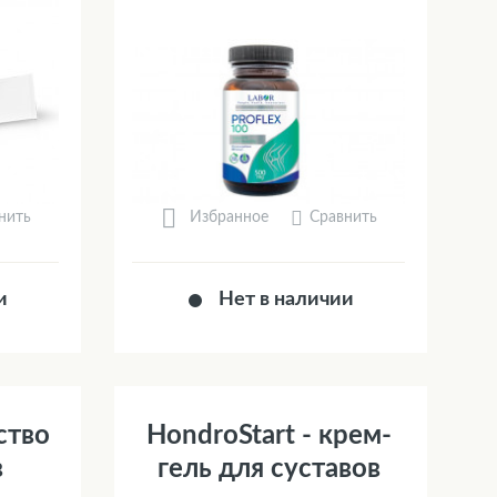
нить
Сравнить
Избранное
и
Нет в наличии
ство
HondroStart - крем-
в
гель для суставов