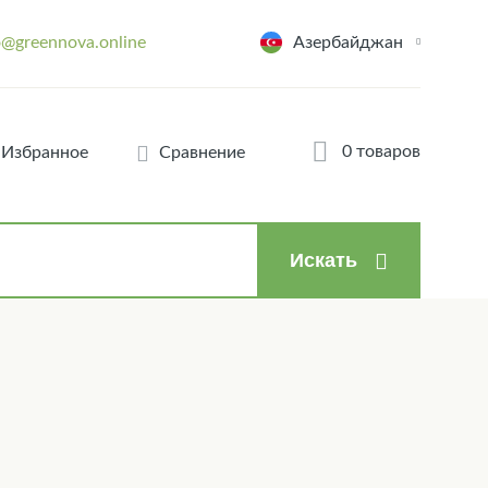
o@greennova.online
Азербайджан
0 товаров
Избранное
Сравнение
Искать