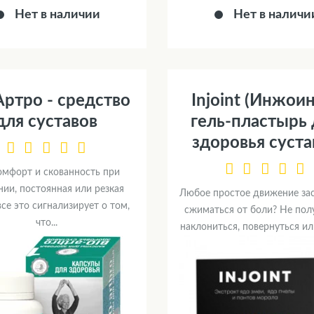
Нет в наличии
Нет в наличи
ртро - средство
Injoint (Инжоин
для суставов
гель-пластырь 
здоровья суста
мфорт и скованность при
ии, постоянная или резкая
Любое простое движение за
все это сигнализирует о том,
сжиматься от боли? Не пол
что...
наклониться, повернуться или