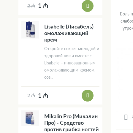
1 ₼
2 ₼
Боль п
слабо
Lisabelle (Лисабель) -
утром
омолаживающий
крем
Откройте секрет молодой и
здоровой кожи вместе с
Lisabelle – инновационным
омолаживающим кремом,
соз...
1 ₼
2 ₼
Mikalin Pro (Микалин
Про) - Средство
против грибка ногтей