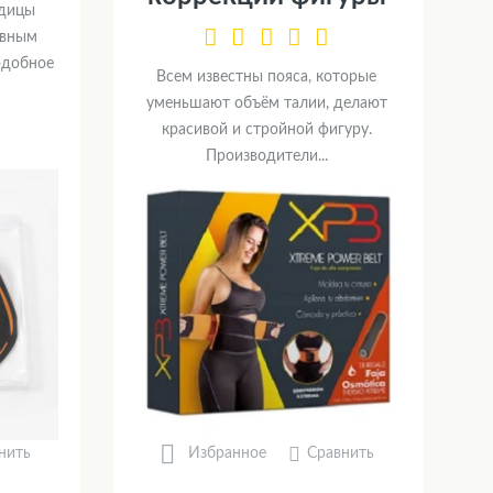
одицы
овным
одобное
Всем известны пояса, которые
уменьшают объём талии, делают
красивой и стройной фигуру.
Производители...
нить
Сравнить
Избранное