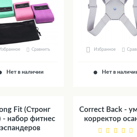
Сравнить
Срав
Избранное
Избранное
Нет в наличии
Нет в наличи
ong Fit (Стронг
Correct Back - 
 - набор фитнес
корректор оса
эспандеров