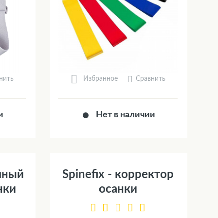
нить
Сравнить
Избранное
и
Нет в наличии
умный
Spinefix - корректор
нки
осанки