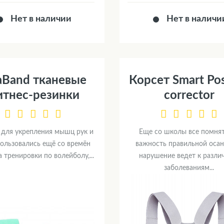
Нет в наличии
Нет в наличи
aBand тканевые
Корсет Smart Po
тнес-резинки
corrector
 для укрепления мышц рук и
Еще со школы все помня
пользовались ещё со времён
важность правильной осан
 тренировки по волейболу,...
нарушение ведет к разл
заболеваниям...