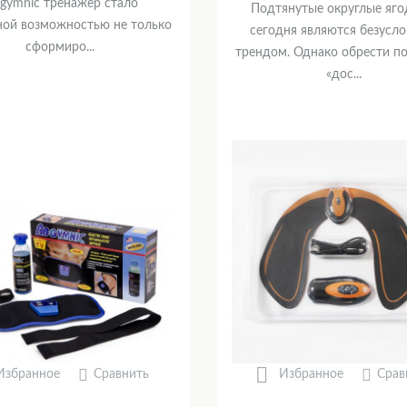
 gymnic тренажер стало
Подтянутые округлые яг
ной возможностью не только
сегодня являются безусл
сформиро...
трендом. Однако обрести п
«дос...
Сравнить
Срав
Избранное
Избранное