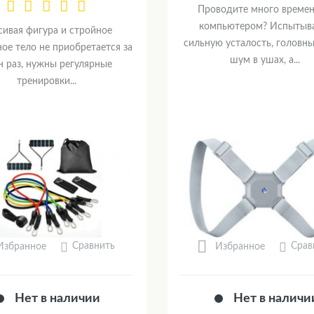
Проводите много времен
компьютером? Испытыв
сивая фигура и стройное
сильную усталость, головны
ое тело не приобретается за
шум в ушах, а...
н раз, нужны регулярные
тренировки...
Сравнить
Срав
Избранное
Избранное
Нет в наличии
Нет в наличи