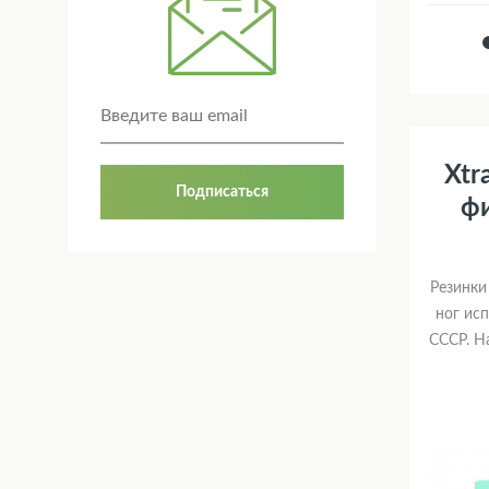
Xtr
Подписаться
фи
Резинки
ног ис
СССР. На