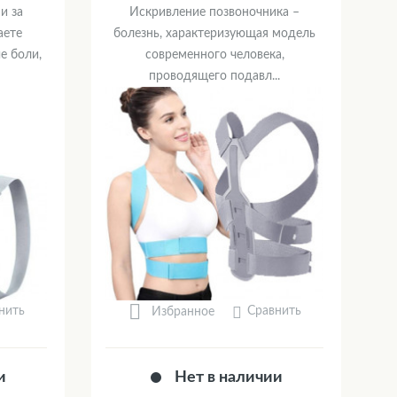
и за
Искривление позвоночника –
аете
болезнь, характеризующая модель
е боли,
современного человека,
проводящего подавл...
нить
Сравнить
Избранное
и
Нет в наличии