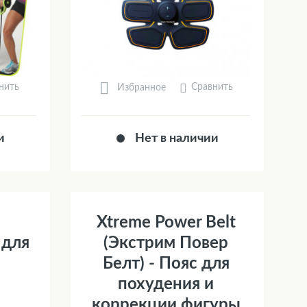
нить
Сравнить
Избранное
и
Нет в наличии
Xtreme Power Belt
 для
(Экстрим Повер
Белт) - Пояс для
похудения и
коррекции фигуры