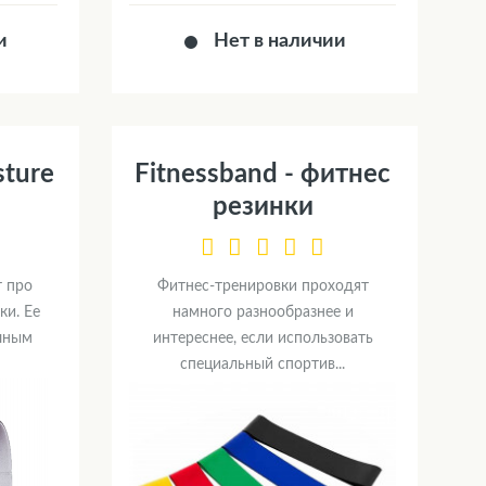
и
Нет в наличии
sture
Fitnessband - фитнес
резинки
т про
Фитнес-тренировки проходят
ки. Ее
намного разнообразнее и
ичным
интереснее, если использовать
специальный спортив...