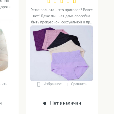
м. Их
дороги.
Разве полнота – это приговор? Вовсе
нет! Даже пышная дама способна
быть прекрасной, сексуальной и пр...
нить
Сравнить
Избранное
и
Нет в наличии