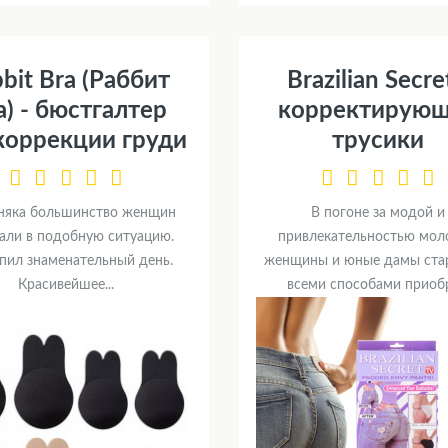
bit Bra (Раббит
Brazilian Secre
а) - бюстгалтер
корректирую
коррекции груди
трусики
няка большинство женщин
В погоне за модой и
али в подобную ситуацию.
привлекательностью мол
пил знаменательный день.
женщины и юные дамы ста
Красивейшее...
всеми способами приобре