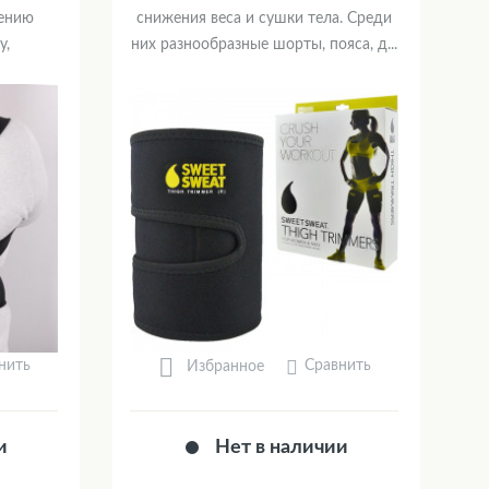
лению
снижения веса и сушки тела. Среди
у,
них разнообразные шорты, пояса, д...
нить
Сравнить
Избранное
и
Нет в наличии