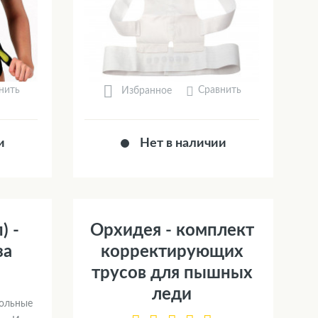
нить
Сравнить
Избранное
и
Нет в наличии
) -
Орхидея - комплект
за
корректирующих
трусов для пышных
леди
больные