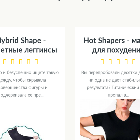
ybrid Shape -
Hot Shapers - м
сетные леггинсы
для похуден
о и безуспешно ищете такую
Вы перепробовали десятки д
ежду, чтобы скрывала
ни одна не дает стабиль
совершенства фигуры и
результата? Титанический
подчеркивала ее пре...
пропал в...