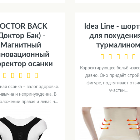
OCTOR BACK
Idea Line - шор
Доктор Бак) -
для похудения
Магнитный
турмалино
нновационный
рректор осанки
Корректирующее бельё изве
давно. Оно придаёт строй
фигуре, подтягивает отв
ная осанка – залог здоровья.
участки...
ивычна и непринужденна. В
оложении правая и левая ч...