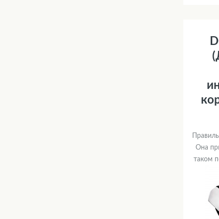
D
(
и
ко
Правиль
Она пр
таком п