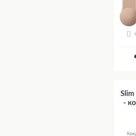
Slim
- к
Кажд