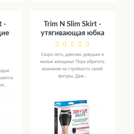
t -
Trim N Slim Skirt -
щие
утягивающая юбка
Скоро лето, девочки, девушки и
милые женщины! Пора обратить
внимание на стройность своей
одые
фигуры. Даж...
раются
...