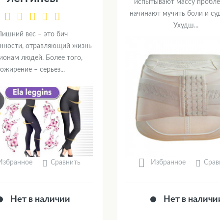
испытывают массу пробле
начинают мучить боли и су
Ухудш...
Лишний вес – это бич
нности, отравляющий жизнь
ионам людей. Более того,
ожирение – серьез...
Сравнить
Срав
Избранное
Избранное
Нет в наличии
Нет в наличи