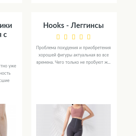
тики
Hooks - Леггинсы
 с
м
Проблема похудения и приобретения
хорошей фигуры актуальная во все
времена. Чего только не пробуют ж...
стно уже
ность
исшие