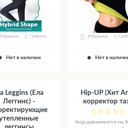
Сравнить
Срав
Избранное
Избранное
Нет в наличии
Нет в наличи
la Leggins (Ела
Hip-UP (Хит Ап
Леггинс) -
корректор та
рректирующие
утепленные
Когда деформируется таз, 
леггинсы