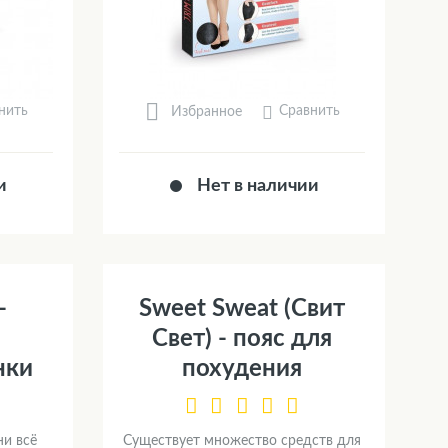
нить
Сравнить
Избранное
и
Нет в наличии
-
Sweet Sweat (Свит
Свет) - пояс для
нки
похудения
и всё
Существует множество средств для