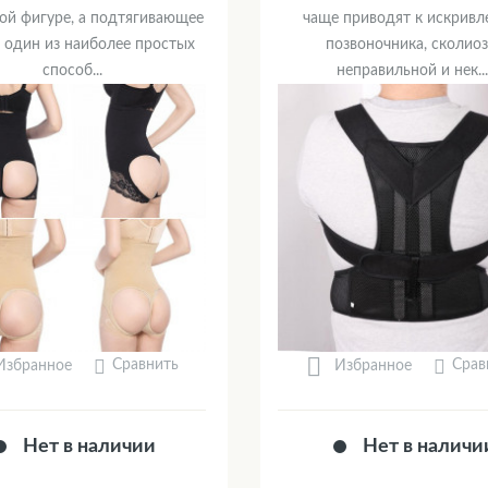
ой фигуре, а подтягивающее
чаще приводят к искрив
- один из наиболее простых
позвоночника, сколиоз
способ...
неправильной и нек...
Сравнить
Срав
Избранное
Избранное
Нет в наличии
Нет в наличи