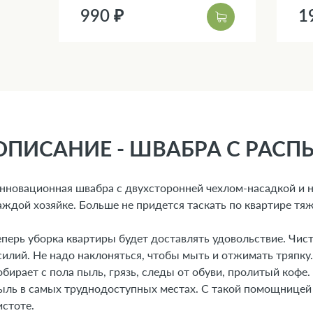
990 ₽
1
ОПИСАНИЕ - ШВАБРА С РАСПЫ
нновационная швабра с двухсторонней чехлом-насадкой и 
аждой хозяйке. Больше не придется таскать по квартире тяж
еперь уборка квартиры будет доставлять удовольствие. Чист
силий. Не надо наклоняться, чтобы мыть и отжимать тряпку.
обирает с пола пыль, грязь, следы от обуви, пролитый кофе.
ыль в самых труднодоступных местах. С такой помощницей 
истоте.