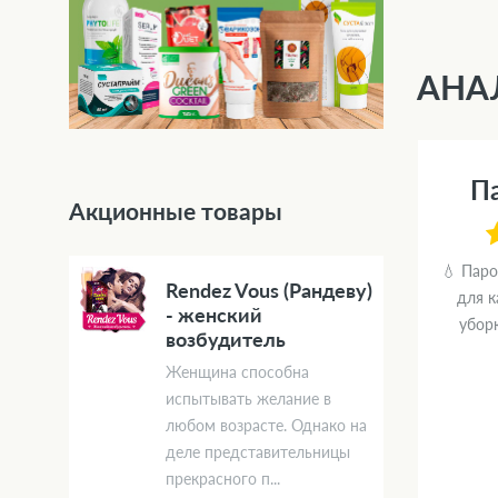
АНА
П
Акционные товары
💧 Паро
Rendez Vous (Рандеву)
для 
- женский
убор
возбудитель
Женщина способна
испытывать желание в
любом возрасте. Однако на
деле представительницы
прекрасного п...