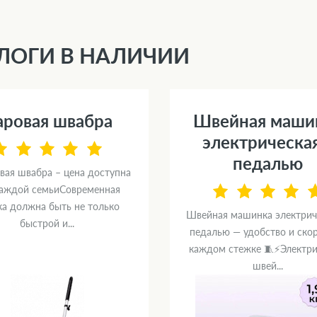
ЛОГИ В НАЛИЧИИ
аровая швабра
Швейная маши
электрическая
педалью
вая швабра – цена доступна
каждой семьиСовременная
ка должна быть не только
Швейная машинка электрич
быстрой и...
педалью — удобство и скор
каждом стежке 🧵⚡Электри
швей...