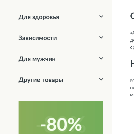
Для здоровья
«
Зависимости
д
с
Для мужчин
Другие товары
М
п
м