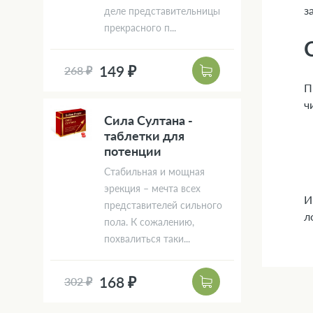
з
деле представительницы
прекрасного п...
149 ₽
268 ₽
П
ч
Сила Султана -
таблетки для
потенции
Стабильная и мощная
эрекция – мечта всех
И
представителей сильного
л
пола. К сожалению,
похвалиться таки...
168 ₽
302 ₽