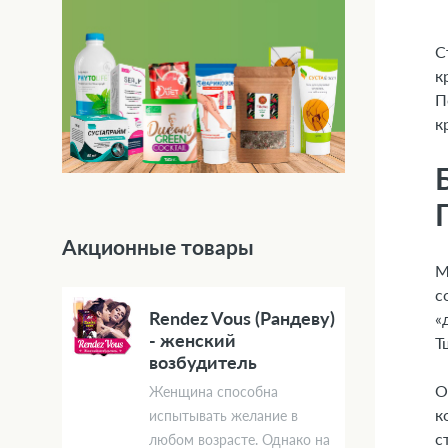
С
к
П
к
Акционные товары
М
с
Rendez Vous (Рандеву)
«
- женский
Т
возбудитель
О
Женщина способна
к
испытывать желание в
с
любом возрасте. Однако на