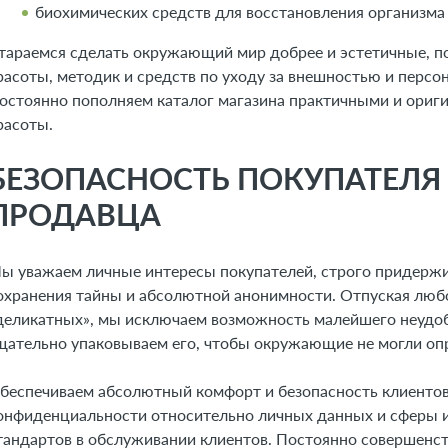
биохимических средств для восстановления организма
тараемся сделать окружающий мир добрее и эстетичные, п
расоты, методик и средств по уходу за внешностью и перс
остоянно пополняем каталог магазина практичными и ори
расоты.
БЕЗОПАСНОСТЬ ПОКУПАТЕЛЯ
ПРОДАВЦА
ы уважаем личные интересы покупателей, строго придерж
охранения тайны и абсолютной анонимности. Отпуская любой
деликатных», мы исключаем возможность малейшего неудобс
щательно упаковываем его, чтобы окружающие не могли опр
беспечиваем абсолютный комфорт и безопасность клиентов
онфиденциальности относительно личных данных и сферы и
тандартов в обслуживании клиентов. Постоянно совершенст