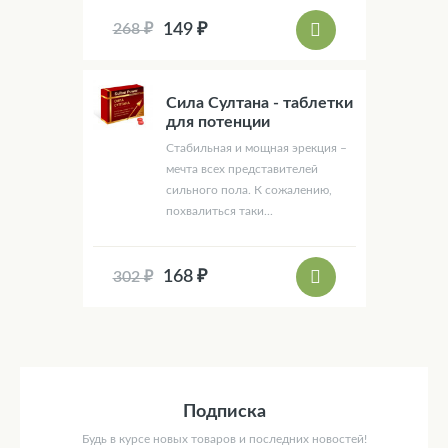
149 ₽
268 ₽
Сила Султана - таблетки
для потенции
Стабильная и мощная эрекция –
мечта всех представителей
сильного пола. К сожалению,
похвалиться таки...
168 ₽
302 ₽
Подписка
Будь в курсе новых товаров и последних новостей!