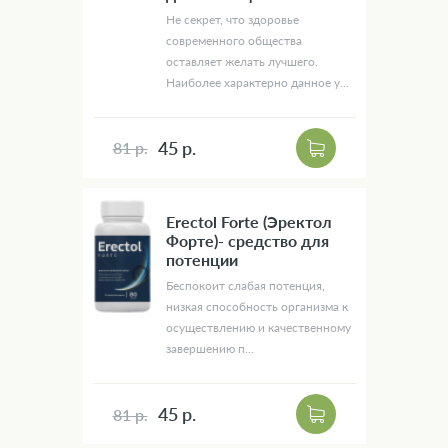
Не секрет, что здоровье
современного общества
оставляет желать лучшего.
Наиболее характерно данное у...
45 р.
81 р.
Erectol Forte (Эректол
Форте)- средство для
потенции
Беспокоит слабая потенция,
низкая способность организма к
осуществлению и качественному
завершению п...
45 р.
81 р.