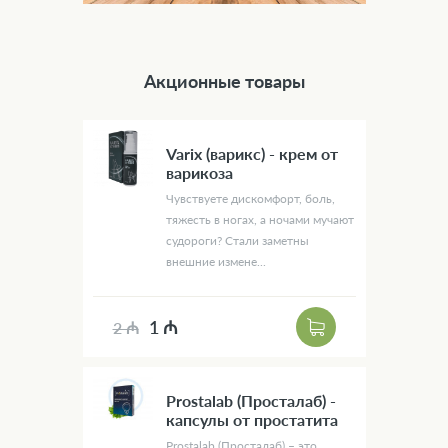
Акционные товары
Varix (варикс) - крем от
варикоза
Чувствуете дискомфорт, боль,
тяжесть в ногах, а ночами мучают
судороги? Стали заметны
внешние измене...
1 ₼
2 ₼
Prostalab (Просталаб) -
капсулы от простатита
Prostalab (Просталаб) – это