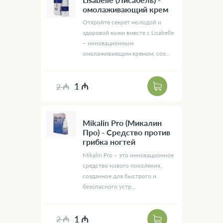
омолаживающий крем
Откройте секрет молодой и
здоровой кожи вместе с Lisabelle
– инновационным
омолаживающим кремом, соз...
1 ₼
2 ₼
Mikalin Pro (Микалин
Про) - Средство против
грибка ногтей
Mikalin Pro – это инновационное
средство нового поколения,
созданное для быстрого и
безопасного устр...
1 ₼
2 ₼