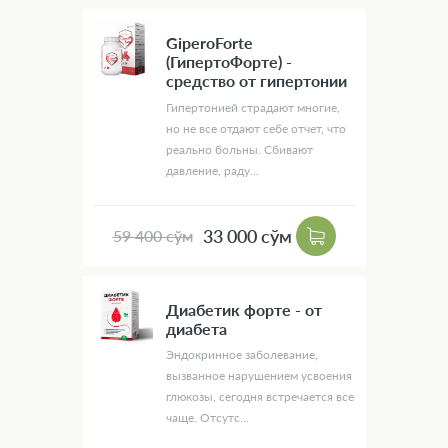
GiperoForte
(ГипертоФорте) -
средство от гипертонии
Гипертонией страдают многие,
но не все отдают себе отчет, что
реально больны. Сбивают
давление, раду...
33 000 сўм
59 400 сўм
Диабетик форте - от
диабета
Эндокринное заболевание,
вызванное нарушением усвоения
глюкозы, сегодня встречается все
чаще. Отсутс...