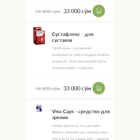
33 000 сўм
59 400 сўм
Сустафлекс - для
суставов
Проблемы с коленями
появляются уже в подростковом
возрасте. Они причиняют боль,
ограничивают подвижн...
33 000 сўм
59 400 сўм
Visu Caps - средство для
зрения
Самое дорогое, что должен
беречь человек как «зеницу ока» –
это и есть то самое око – зрение.