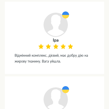
Іра
Відмінний комплекс, дієвий, має добру дію на
жирову тканину. Вага уйшла.