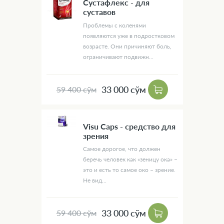
Сустафлекс - для
суставов
Проблемы с коленями
появляются уже в подростковом
возрасте. Они причиняют боль,
ограничивают подвижн...
33 000 сўм
59 400 сўм
Visu Caps - средство для
зрения
Самое дорогое, что должен
беречь человек как «зеницу ока» –
это и есть то самое око – зрение.
Не вид...
33 000 сўм
59 400 сўм