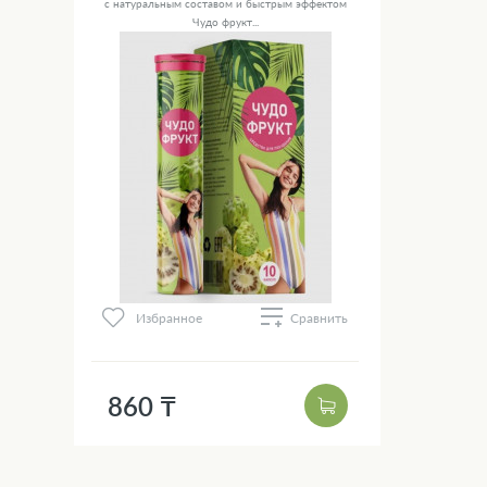
с натуральным составом и быстрым эффектом
Чудо фрукт...
Избранное
Сравнить
860 ₸