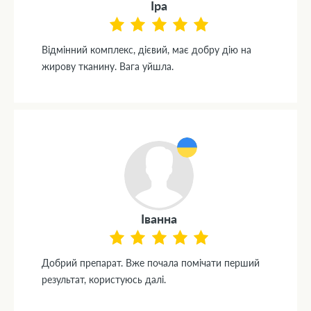
Іра
Відмінний комплекс, дієвий, має добру дію на
жирову тканину. Вага уйшла.
Іванна
Добрий препарат. Вже почала помічати перший
результат, користуюсь далі.