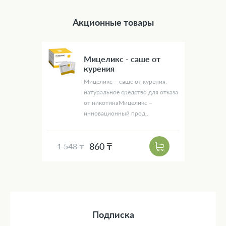
Акционные товары
Мицеликс - саше от
курения
Мицеликс – саше от курения:
натуральное средство для отказа
от никотинаМицеликс –
инновационный прод...
860 ₸
1 548 ₸
Подписка