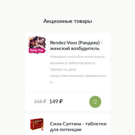
Акционные товары
Rendez Vous (Рандеву) -
женский возбудитель
Женщина способна испытывать
желание в любом возрасте.
Однако на деле
представительницы прекрасного
п...
149 ₽
268 ₽
Сила Султана - таблетки
для потенции