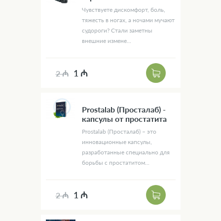
Чувствуете дискомфорт, боль,
тяжесть в ногах, а ночами мучают
судороги? Стали заметны
внешние измене...
1 ₼
2 ₼
Prostalab (Просталаб) -
капсулы от простатита
Prostalab (Просталаб) – это
инновационные капсулы,
разработанные специально для
борьбы с простатитом...
1 ₼
2 ₼