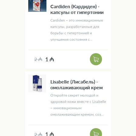
Cardiden (Кардиден) -
капсулы от гипертонии
Cardiden – это инновационные
капсулы, разработанные для
борьбы с гипертонией и
улучшения состояния с...
1 ₼
2 ₼
Lisabelle (Лисабель) -
омолаживающий крем
Откройте секрет молодой и
здоровой кожи вместе с Lisabelle
– инновационным
омолаживающим кремом, соз...
1 ₼
2 ₼