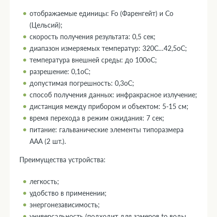
отображаемые единицы: Fo (Фаренгейт) и Co
(Цельсий);
скорость получения результата: 0,5 сек;
диапазон измеряемых температур: 320С…42,5оС;
температура внешней среды: до 100оС;
разрешение: 0,1оС;
допустимая погрешность: 0,3оС;
способ получения данных: инфракрасное излучение;
дистанция между прибором и объектом: 5-15 см;
время перехода в режим ожидания: 7 сек;
питание: гальванические элементы типоразмера
ААА (2 шт.).
Преимущества устройства:
легкость;
удобство в применении;
энергонезависимость;
универсальность (подходит для замеров tо воды,