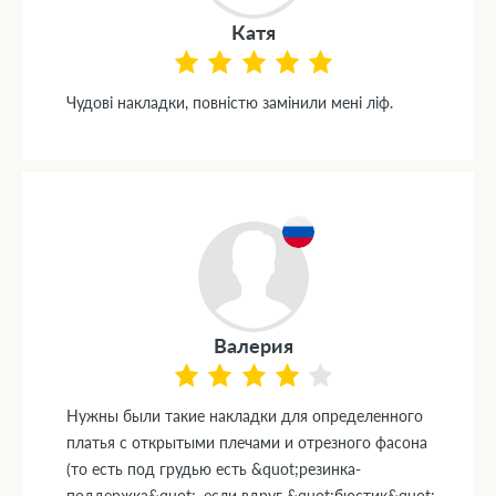
Катя
Чудові накладки, повністю замінили мені ліф.
Валерия
Нужны были такие накладки для определенного
платья с открытыми плечами и отрезного фасона
(то есть под грудью есть &quot;резинка-
поддержка&quot;, если вдруг &quot;бюстик&quot;