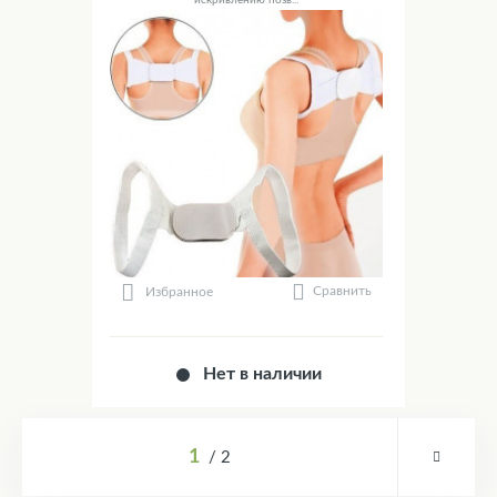
искривлению позв...
Сравнить
Избранное
Нет в наличии
1
2