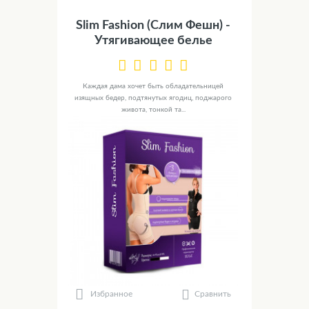
Slim Fashion (Слим Фешн) -
Утягивающее белье
Каждая дама хочет быть обладательницей
изящных бедер, подтянутых ягодиц, поджарого
живота, тонкой та...
Сравнить
Избранное