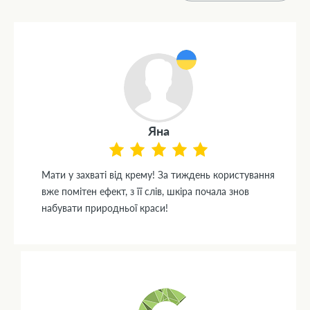
Яна
Мати у захваті від крему! За тиждень користування
вже помітен ефект, з її слів, шкіра почала знов
набувати природньої краси!