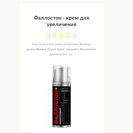
Фаллостон - крем для
увеличения
Как-то грустно стало в постели? Хочется
разнообразия, более ярких эмоций и бесконечно
длительного се...