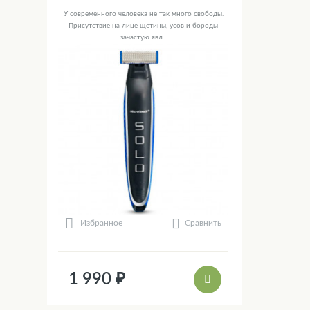
У современного человека не так много свободы.
Присутствие на лице щетины, усов и бороды
зачастую явл...
Сравнить
Избранное
1 990 ₽