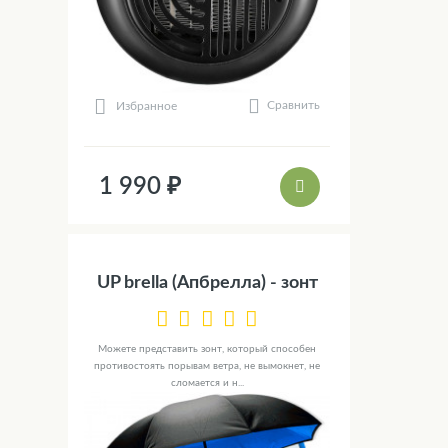
Сравнить
Избранное
1 990 ₽
UP brella (Апбрелла) - зонт
Можете представить зонт, который способен
противостоять порывам ветра, не вымокнет, не
сломается и н...