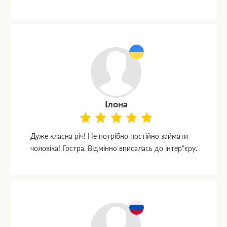
Ілона
Дуже класна річ! Не потрібно постійно займати
чоловіка! Гостра. Відмінно вписалась до інтер"єру.