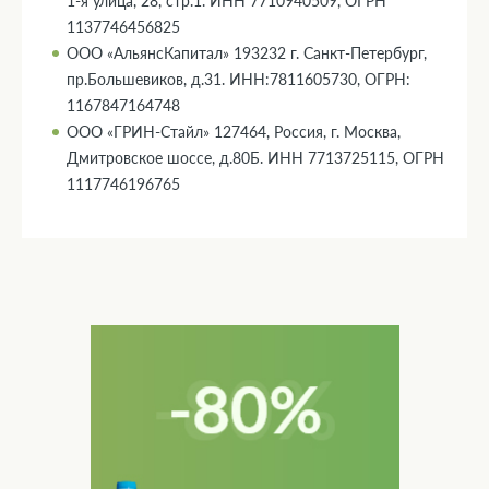
1-я улица, 28, стр.1. ИНН 7710940509, ОГРН
1137746456825
ООО «АльянсКапитал» 193232 г. Санкт-Петербург,
пр.Большевиков, д.31. ИНН:7811605730, ОГРН:
1167847164748
ООО «ГРИН-Стайл» 127464, Россия, г. Москва,
Дмитровское шоссе, д.80Б. ИНН 7713725115, ОГРН
1117746196765