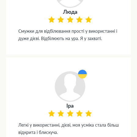
Люда
Смужки для відбілювання прості у використанні і
дуже дієві. Відбілюють на ура. Я у захваті.
Іра
Легкі у використанні, дієві, моя усміка стала більш
відкрита і блискуча.