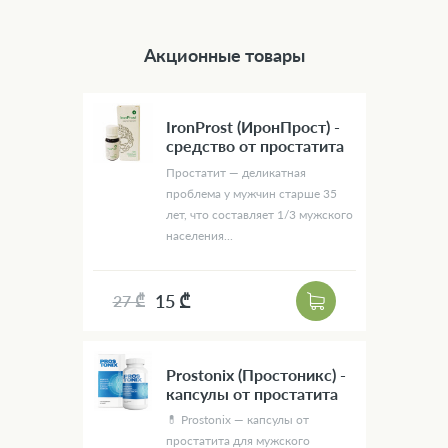
Акционные товары
IronProst (ИронПрост) -
средство от простатита
Простатит — деликатная
проблема у мужчин старше 35
лет, что составляет 1/3 мужского
населения...
15 ₾
27 ₾
Prostonix (Простоникс) -
капсулы от простатита
💊 Prostonix — капсулы от
простатита для мужского