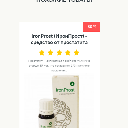
80 %
IronProst (ИронПрост) -
средство от простатита
Простатит — деликатная проблема у мужчин
старше 35 лет, что составляет 1/3 мужского
населения...