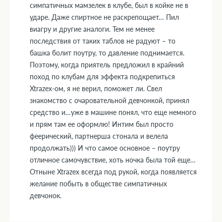
симпатичных мамзелек в клубе, был в койке не в
ударе. Даже спиртное не раскрепощает… Пил
виагру и другие аналоги. Тем не менее
последствия от таких таблов не радуют – то
башка болит поутру, то давление поднимается.
Поэтому, когда приятель предложил в крайний
поход по клубам для эффекта подкрепиться
Xtrazex-ом, я не верил, поможет ли. Свел
знакомство с очаровательной девчонкой, принял
средство и…уже в машине понял, что еще немного
и прям там ее оформлю! Интим был просто
феерический, партнерша стонала и велела
продолжать))) И что самое основное – поутру
отличное самочувствие, хоть ночка была той еще…
Отныне Xtrazex всегда под рукой, когда появляется
желание побыть в обществе симпатичных
девчонок.