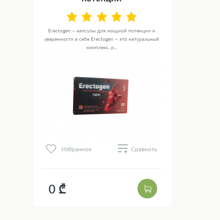
Erectogen – капсулы для мощной потенции и
уверенности в себе Erectogen – это натуральный
комплекс, р...
Избранное
Сравнить
0 ₾