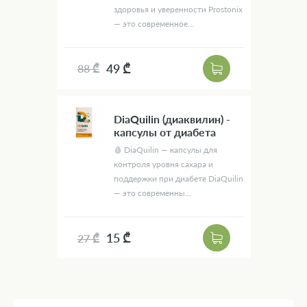
здоровья и уверенности Prostonix
— это современное...
49 ₾
88 ₾
DiaQuilin (диаквилин) -
капсулы от диабета
🩸 DiaQuilin — капсулы для
контроля уровня сахара и
поддержки при диабете DiaQuilin
— это современны...
15 ₾
27 ₾