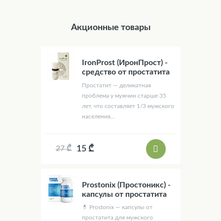
Акционные товары
IronProst (ИронПрост) -
средство от простатита
Простатит — деликатная
проблема у мужчин старше 35
лет, что составляет 1/3 мужского
населения...
15 ₾
27 ₾
Prostonix (Простоникс) -
капсулы от простатита
💊 Prostonix — капсулы от
простатита для мужского