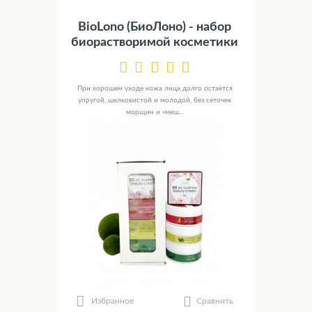
BioLono (БиоЛоно) - набор
биорастворимой косметики
При хорошем уходе кожа лица долго остаётся
упругой, шелковистой и молодой, без сеточек
морщин и «меш...
Сравнить
Избранное