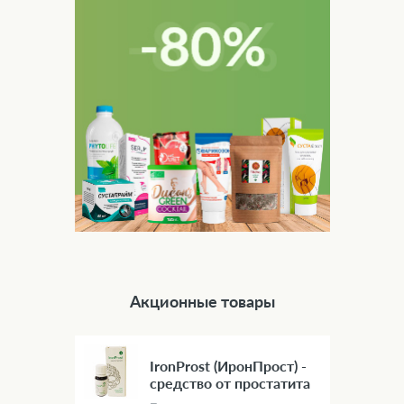
Акционные товары
IronProst (ИронПрост) -
средство от простатита