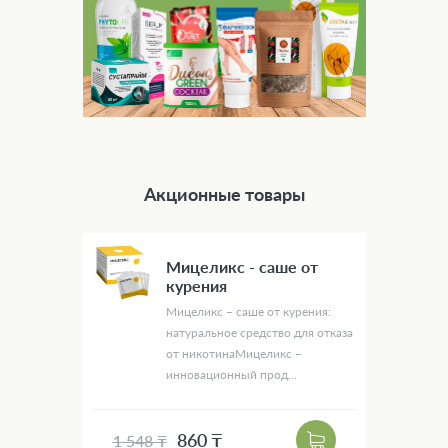
Акционные товары
Мицеликс - саше от
курения
Мицеликс – саше от курения:
натуральное средство для отказа
от никотинаМицеликс –
инновационный прод...
860 ₸
1 548 ₸