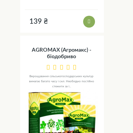
139 ₴
AGROMAX (Агромакс) -
біодобриво
Вирощування сільськогосподарських культур
вимагає багато часу і сил. Необхідно постійно
стежити за ї...