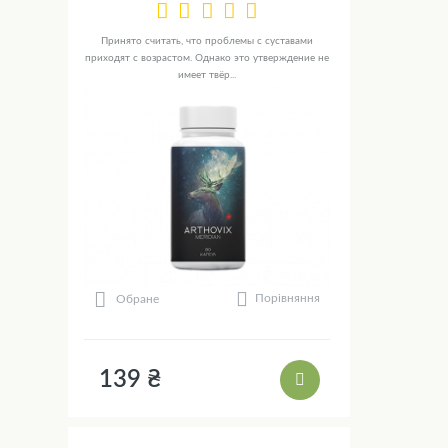
Принято считать, что проблемы с суставами
приходят с возрастом. Однако это утверждение не
имеет твёр...
Порівняння
Обране
139 ₴