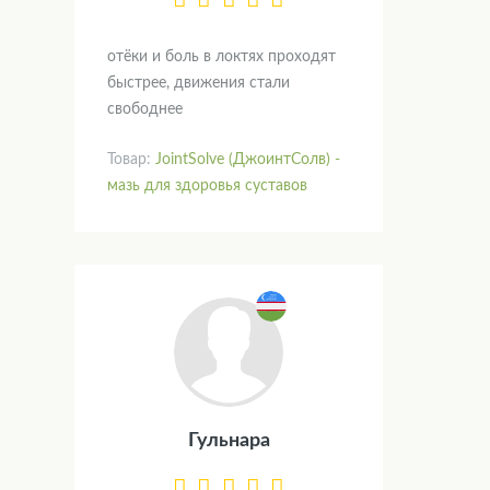
отёки и боль в локтях проходят
быстрее, движения стали
свободнее
Товар:
JointSolve (ДжоинтСолв) -
мазь для здоровья суставов
Гульнара