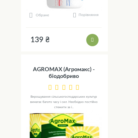
Порівняння
Обране
139 ₴
AGROMAX (Агромакс) -
біодобриво
Вирощування сільськогосподарських культур
вимагає багато часу і сил. Необхідно постійно
стежити за ї...