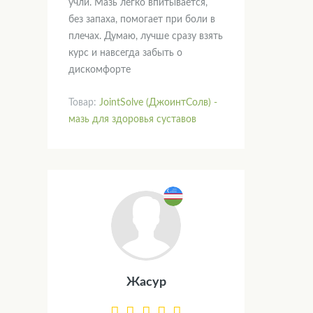
учли. Мазь легко впитывается,
без запаха, помогает при боли в
плечах. Думаю, лучше сразу взять
курс и навсегда забыть о
дискомфорте
Товар:
JointSolve (ДжоинтСолв) -
мазь для здоровья суставов
Жасур