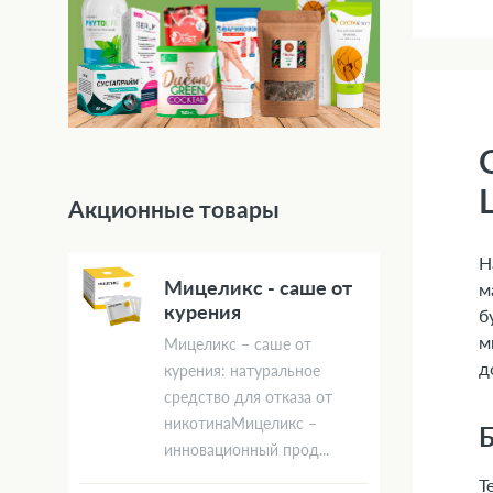
Акционные товары
Н
Мицеликс - саше от
м
курения
б
м
Мицеликс – саше от
д
курения: натуральное
средство для отказа от
никотинаМицеликс –
Б
инновационный прод...
Т