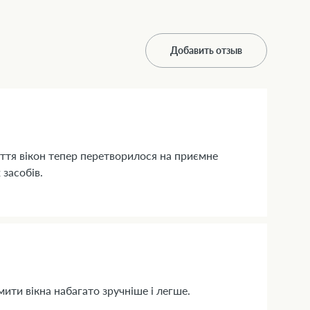
Добавить отзыв
иття вікон тепер перетворилося на приємне
засобів.
ити вікна набагато зручніше і легше.