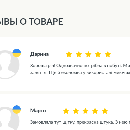
ЫВЫ О ТОВАРЕ
Дарина
Хороша річ! Однозначно потрібна в побуті. М
заняття. Ще й економна у використані миючих 
Марго
Замовляла тут щітку, прекрасна штука. З нею м