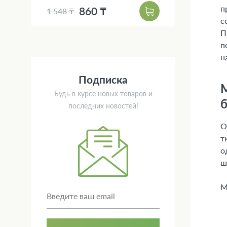
п
860 ₸
1 548 ₸
с
П
п
н
Подписка
М
Будь в курсе новых товаров и
б
последних новостей!
О
т
о
ш
М