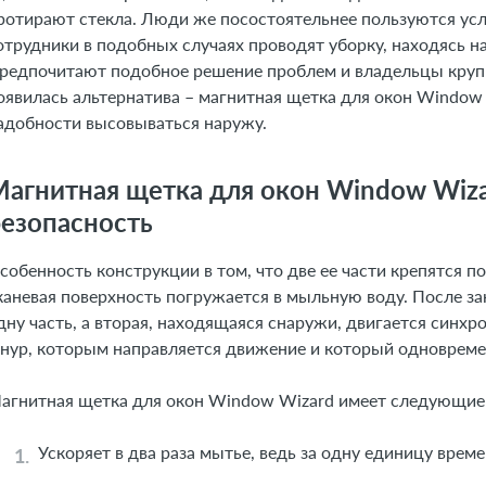
ротирают стекла. Люди же посостоятельнее пользуются усл
отрудники в подобных случаях проводят уборку, находясь 
редпочитают подобное решение проблем и владельцы крупн
оявилась альтернатива – магнитная щетка для окон Window 
адобности высовываться наружу.
агнитная щетка для окон Window Wiza
езопасность
собенность конструкции в том, что две ее части крепятся п
каневая поверхность погружается в мыльную воду. После з
дну часть, а вторая, находящаяся снаружи, двигается синх
нур, которым направляется движение и который одновремен
агнитная щетка для окон Window Wizard имеет следующие
Ускоряет в два раза мытье, ведь за одну единицу врем