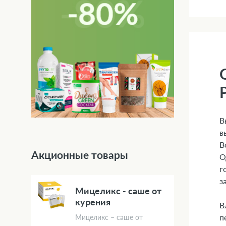
В
в
В
Акционные товары
О
г
з
Мицеликс - саше от
курения
В
п
Мицеликс – саше от