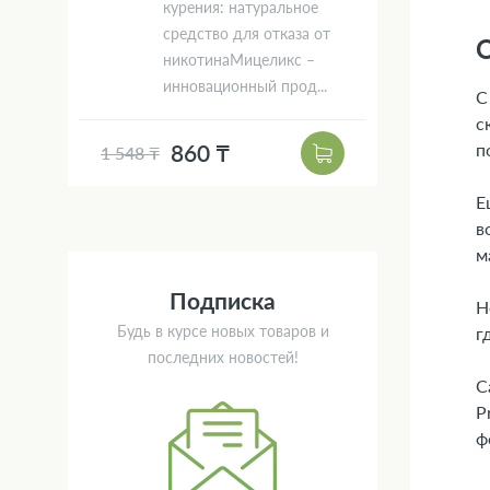
курения: натуральное
средство для отказа от
О
никотинаМицеликс –
инновационный прод...
С
с
п
860 ₸
1 548 ₸
Е
в
м
Подписка
Н
Будь в курсе новых товаров и
г
последних новостей!
С
P
ф