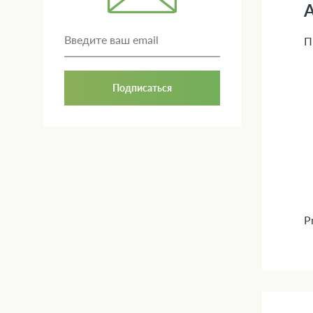
А
П
Подписаться
P