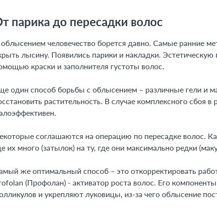
т парика до пересадки волос
 облысением человечество борется давно. Самые ранние м
крыть лысину. Появились парики и накладки. Эстетическую
омощью краски и заполнителя густоты волос.
ще один способ борьбы с облысением – различные гели и 
осстановить растительность. В случае комплексного сбоя в 
алоэффективен.
екоторые соглашаются на операцию по пересадке волос. Как
де их много (затылок) на ту, где они максимально редки (мак
амый же оптимальный способ – это откорректировать работ
rofolan (Профолан) - активатор роста волос. Его компонент
олликулов и укрепляют луковицы, из-за чего облысение пос