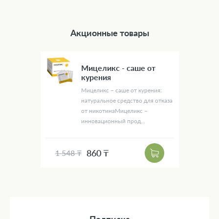
Акционные товары
Мицеликс - саше от
курения
Мицеликс – саше от курения:
натуральное средство для отказа
от никотинаМицеликс –
инновационный прод...
860 ₸
1 548 ₸
Подписка