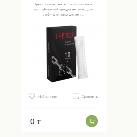
Трезор - саше-пакеты от алкоголизма –
востребованный продукт не только для
любителей алкоголя, но и...
Избранное
Сравнить
0 ₸