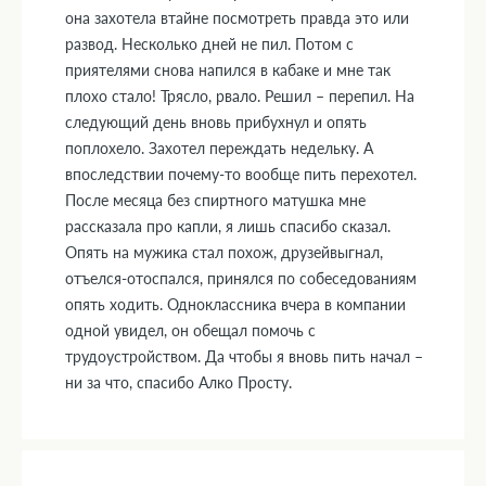
она захотела втайне посмотреть правда это или
развод. Несколько дней не пил. Потом с
приятелями снова напился в кабаке и мне так
плохо стало! Трясло, рвало. Решил – перепил. На
следующий день вновь прибухнул и опять
поплохело. Захотел переждать недельку. А
впоследствии почему-то вообще пить перехотел.
После месяца без спиртного матушка мне
рассказала про капли, я лишь спасибо сказал.
Опять на мужика стал похож, друзейвыгнал,
отъелся-отоспался, принялся по собеседованиям
опять ходить. Одноклассника вчера в компании
одной увидел, он обещал помочь с
трудоустройством. Да чтобы я вновь пить начал –
ни за что, спасибо Алко Просту.