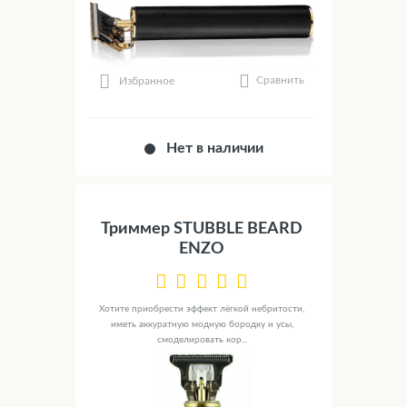
Сравнить
Избранное
Нет в наличии
Триммер STUBBLE BEARD
ENZO
Хотите приобрести эффект лёгкой небритости,
иметь аккуратную модную бородку и усы,
смоделировать кор...