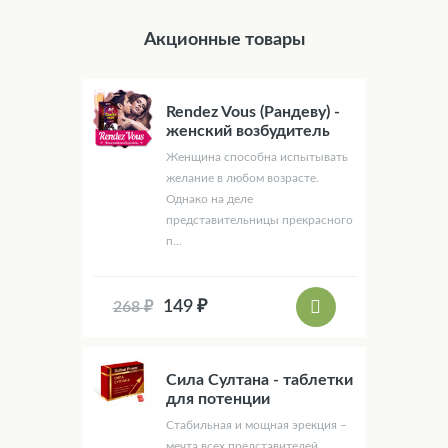
Акционные товары
Rendez Vous (Рандеву) -
женский возбудитель
Женщина способна испытывать
желание в любом возрасте.
Однако на деле
представительницы прекрасного
п...
149 ₽
268 ₽
Сила Султана - таблетки
для потенции
Стабильная и мощная эрекция –
мечта всех представителей