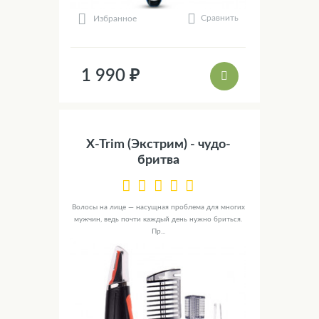
Сравнить
Избранное
1 990 ₽
X-Trim (Экстрим) - чудо-
бритва
Волосы на лице — насущная проблема для многих
мужчин, ведь почти каждый день нужно бриться.
Пр...